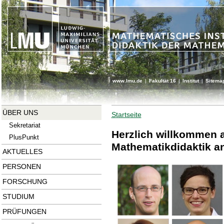
www.lmu.de
|
Fakultät 16
|
Institut
|
Sitema
ÜBER UNS
Startseite
Sekretariat
Herzlich willkommen a
PlusPunkt
Mathematikdidaktik a
AKTUELLES
PERSONEN
FORSCHUNG
STUDIUM
PRÜFUNGEN