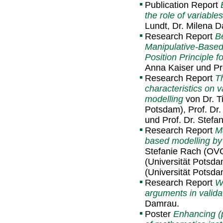
Publication Report
the role of variables
Lundt, Dr. Milena D
Research Report
B
Manipulative-Based
Position Principle 
Anna Kaiser und Pro
Research Report
Th
characteristics on 
modelling
von Dr. T
Potsdam), Prof. Dr.
und Prof. Dr. Stef
Research Report
Ma
based modelling by
Stefanie Rach (OV
(Universität Potsda
(Universität Potsda
Research Report
Wh
arguments in valida
Damrau.
Poster
Enhancing (p