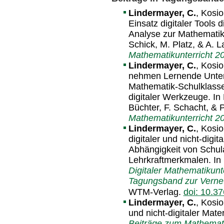
Lindermayer, C.
, Kosio
Einsatz digitaler Tools 
Analyse zur Mathematikl
Schick, M. Platz, & A. 
Mathematikunterricht 2
Lindermayer, C.
, Kosio
nehmen Lernende Unterri
Mathematik-Schulklas
digitaler Werkzeuge. In 
Büchter, F. Schacht, & P
Mathematikunterricht 2
Lindermayer, C.
, Kosio
digitaler und nicht-digit
Abhängigkeit von Schula
Lehrkraftmerkmalen. In F
Digitaler Mathematikunt
Tagungsband zur Verne
WTM-Verlag.
doi: 10.
Lindermayer, C.
, Kosio
und nicht-digitaler Mate
Beiträge zum Mathemati