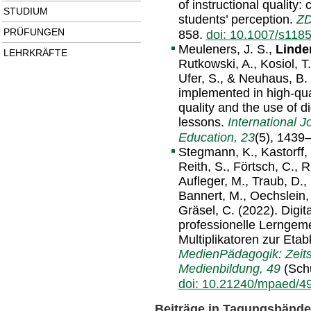
of instructional quality: 
STUDIUM
students’ perception.
ZD
PRÜFUNGEN
858.
doi: 10.1007/s118
Meuleners, J. S.,
Linde
LEHRKRÄFTE
Rutkowski, A., Kosiol, T.
Ufer, S., & Neuhaus, B. 
implemented in high-qual
quality and the use of d
lessons.
International 
Education, 23
(5), 1439
Stegmann, K., Kastorff, T
Reith, S., Förtsch, C., 
Aufleger, M., Traub, D.,
Bannert, M., Oechslein, 
Gräsel, C. (2022). Digi
professionelle Lerngeme
Multiplikatoren zur Eta
MedienPädagogik: Zeitsc
Medienbildung, 49
(Schu
doi: 10.21240/mpaed/4
Beiträge in Tagungsbänd