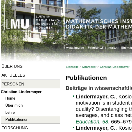
www.lmu.de
|
Fakultät 16
|
Institut
|
Sitema
ÜBER UNS
Startseite
>
Mitarbeiter
>
Christian Lindermayer
AKTUELLES
Publikationen
PERSONEN
Beiträge in wissenschaftli
Christian Lindermayer
Lindermayer, C.
, Kosio
Home
motivation is in student
Über mich
quality? Disentangling th
Lehre
averages, and class het
Publikationen
Education, 58
, 665–679
Lindermayer, C.
, Kosio
FORSCHUNG