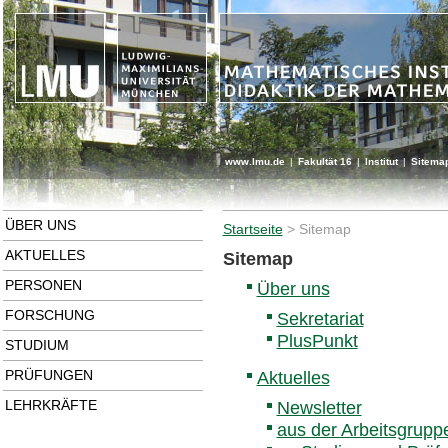
www.lmu.de
|
Fakultät 16
|
Institut
|
Sitema
ÜBER UNS
Startseite
>
Sitemap
AKTUELLES
Sitemap
PERSONEN
Über uns
FORSCHUNG
Sekretariat
PlusPunkt
STUDIUM
PRÜFUNGEN
Aktuelles
LEHRKRÄFTE
Newsletter
aus der Arbeitsgrupp