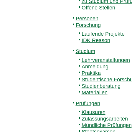
zu Studium und Prüf
Offene Stellen
Personen
Forschung
Laufende Projekte
IDK Reason
Studium
Lehrveranstaltungen
Anmeldung
Praktika
Studentische Forsch
Studienberatung
Materialien
Prüfungen
Klausuren
Zulassungsarbeiten
Mündliche Prüfungen
Staatsexamen